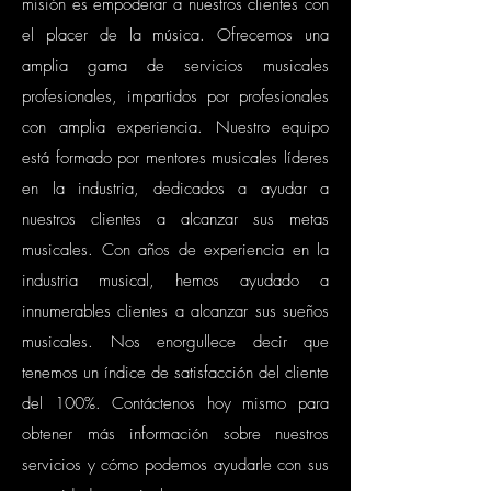
misión es empoderar a nuestros clientes con
el placer de la música. Ofrecemos una
amplia gama de servicios musicales
profesionales, impartidos por profesionales
con amplia experiencia. Nuestro equipo
está formado por mentores musicales líderes
en la industria, dedicados a ayudar a
nuestros clientes a alcanzar sus metas
musicales. Con años de experiencia en la
industria musical, hemos ayudado a
innumerables clientes a alcanzar sus sueños
musicales. Nos enorgullece decir que
tenemos un índice de satisfacción del cliente
del 100%. Contáctenos hoy mismo para
obtener más información sobre nuestros
servicios y cómo podemos ayudarle con sus