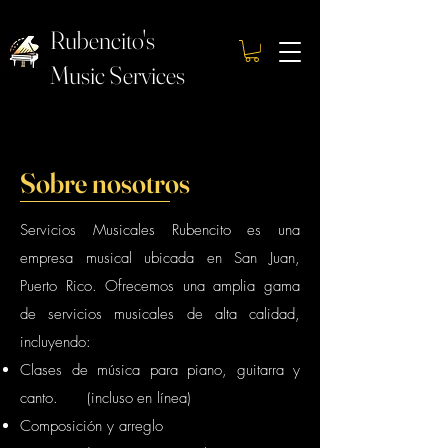
Rubencito's
Music Services
Sobre nosotros
Servicios Musicales Rubencito es una
empresa musical ubicada en San Juan,
Puerto Rico. Ofrecemos una amplia gama
de servicios musicales de alta calidad,
incluyendo:
Clases de música para piano, guitarra y
canto.
(incluso
en línea)
Composición y arreglo