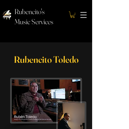
Rubencito's
Music Services
Rubencito Toledo