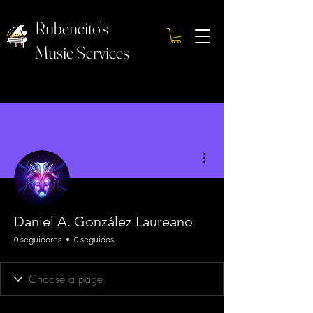
Rubencito's
Music Services
Más acciones
Daniel A. González Laureano
0 seguidores
0 seguidos