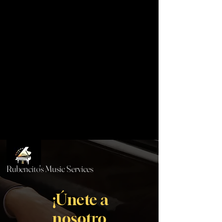
Rubencito's Music Services
¡Únete a
nosotro