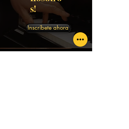
s!
Inscríbete ahora
Información
rubencitosmusicservices@gmail.com
Dirección
229 Calle Juan P. Duarte Suite 3B-7
San Juan, PR 00917