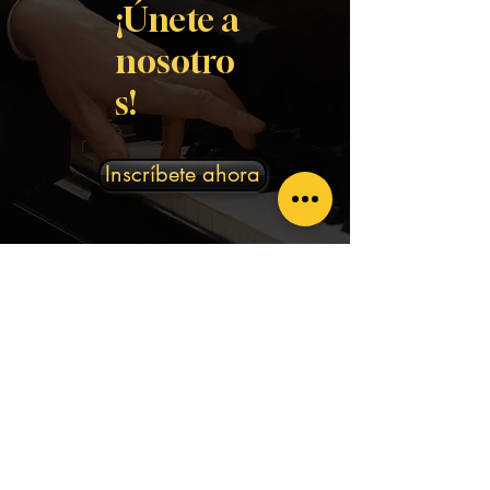
¡Únete a
nosotro
s!
Inscríbete ahora
Información
rubencitosmusicservices@gmail.com
Dirección
229 Calle Juan P. Duarte Suite 3B-7
San Juan, PR 00917